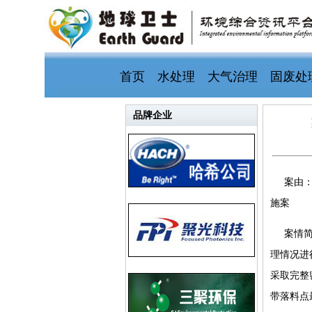
首页
水处理
大气治理
固废处
品牌企业
案由
施案
案情简
理情况进
采取完整
带落料点