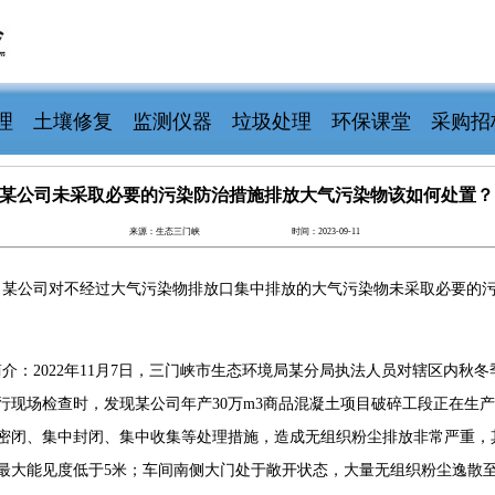
理
土壤修复
监测仪器
垃圾处理
环保课堂
采购招
某公司未采取必要的污染防治措施排放大气污染物该如何处置？
来源：生态三门峡
时间：2023-09-11
：某公司对不经过大气污染物排放口集中排放的大气污染物未采取必要的
介：2022年11月7日，三门峡市生态环境局某分局执法人员对辖区内秋冬
行现场检查时，发现某公司年产30万m3商品混凝土项目破碎工段正在生
密闭、集中封闭、集中收集等处理措施，造成无组织粉尘排放非常严重，
最大能见度低于5米；车间南侧大门处于敞开状态，大量无组织粉尘逸散