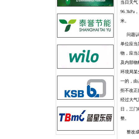
当日天气
96.3kP
米。
问题
单位应当
物，应当
及内部物
环境局某
一的，由
拒不改正
经过大气
日，三门
整。
整改