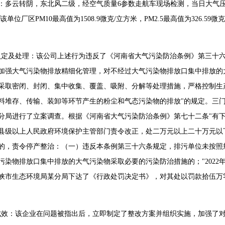
：多云转阴，东北风二级，经空气质量6参数走航车现场检测，当日大气
a，该单位厂区PM10最高值为1508.9微克/立方米，PM2.5最高值为326.59微
认定及处理：该公司上述行为违反了《河南省大气污染防治条例》第三十六
加强大气污染物排放精细化管理，对不经过大气污染物排放口集中排放的
采取密闭、封闭、集中收集、覆盖、吸附、分解等处理措施，严格控制生
料堆存、传输、装卸等环节产生的粉尘和气态污染物的排放"的规定。三
分局进行了立案调查。根据《河南省大气污染防治条例》第七十二条"有
县级以上人民政府环境保护主管部门责令改正，处二万元以上二十万元以
的，责令停产整治：（一）违反本条例第三十六条规定，排污单位未按照
污染物排放口集中排放的大气污染物采取必要的污染防治措施的；"2022年1
峡市生态环境局某分局下达了《行政处罚决定书》，对其处以罚款拾伍万
成效：该企业在问题被指出后，立即制定了整改方案并组织实施，加强了