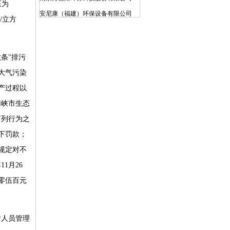
压为
安尼康（福建）环保设备有限公司
克/立方
江苏博一环保科技有限公司
广州晟启能源设备有限公司
上海仁创环境科技有限公司
条"排污
宝武水务科技有限公司
大气污染
昆山工统环保科技有限公司
产过程以
亚德（上海）环保系统有限公司
门峡市生态
江苏天尼威环保科技有限公司
下列行为之
广东新环环保产业集团有限公司
下罚款；
江苏苏东化工机械有限公司
规定对不
北京北排装备产业有限公司
1月26
江西博鑫精陶环保科技有限公司
零伍百元
无锡海拓环保装备科技有限公司
西安航天源动力工程有限公司
对人员管理
河北赛高波特流体控制有限公司