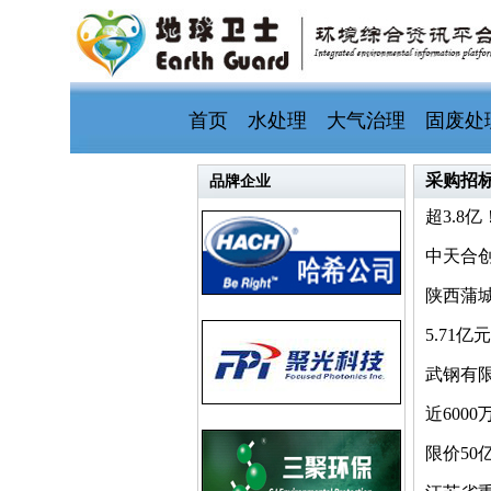
首页
水处理
大气治理
固废处
采购招
品牌企业
超3.8
中天合
陕西蒲
5.71
武钢有
近600
限价50