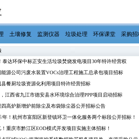
理
土壤修复
监测仪器
垃圾处理
环保课堂
采购招
标
亿！泰达环保中标正安生活垃圾焚烧发电项目30年特许经营权
创能源公司污废水装置VOCs治理工程施工总承包项目招标
城县餐厨垃圾资源化利用项目特许经营招标
亿元，江西省九江市德安县水环境综合治理PPP项目启动招标
限四高炉新增炉前除尘及布袋除尘器公开招标公告
0万/年！杭州市富阳区新登镇环卫一体化服务两个标段公开招标！
亿！重庆市黔江区EOD模式开发项目实施主体招标
！