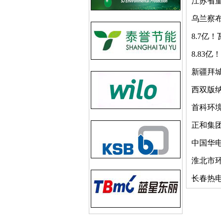
江苏省
乌兰察布
8.7亿
8.83
新疆拜
西双版纳
首科环境
正和集
中国华
淮北市环
长春热