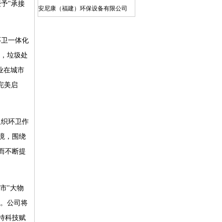
予"承接
安尼康（福建）环保设备有限公司
江苏博一环保科技有限公司
广州晟启能源设备有限公司
环卫一体化
上海仁创环境科技有限公司
路，垃圾处
宝武水务科技有限公司
业在城市
昆山工统环保科技有限公司
完美启
亚德（上海）环保系统有限公司
江苏天尼威环保科技有限公司
组织环卫作
广东新环环保产业集团有限公司
境，围绕
江苏苏东化工机械有限公司
而不断提
北京北排装备产业有限公司
江西博鑫精陶环保科技有限公司
无锡海拓环保装备科技有限公司
市"大物
西安航天源动力工程有限公司
用。公司将
河北赛高波特流体控制有限公司
持科技赋