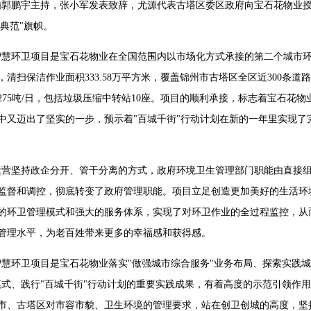
由郭鹏宇主持，张小军发表致辞，尤源代表古塔区委区政府向宝石花物业授
创典范"旗帜。
智慧环卫项目是宝石花物业在全国范围内以市场化方式承接的第二个城市
，清扫保洁作业面积333.58万平方米，覆盖锦州市古塔区全区近300条道
275吨/日，包括垃圾压缩中转站10座。项目的顺利承接，标志着宝石花物
中又迈出了坚实的一步，预示着"百城千街"行动计划在新的一年里实现了
运营坚持政企分开、管干分离的方式，政府环境卫生管理部门职能由直接
监督和调控，彻底转变了政府管理职能。项目立足创造更加美好的生活环
的环卫管理模式和强大的服务体系，实现了对环卫作业的全过程监控，从
管理水平，为老百姓带来更多的幸福感和获得感。
慧环卫项目是宝石花物业落实"做强城市综合服务"业务布局、探索实践城
模式、践行"百城千街"行动计划的重要实践成果，有着高度的示范引领作
市、古塔区对市容市貌、卫生环境的管理要求，站在创卫创城的高度，坚