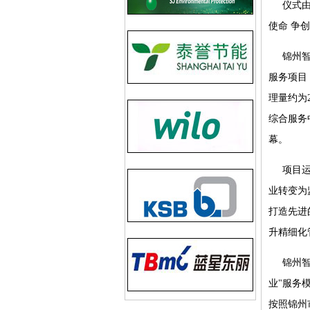
仪式
使命 争
锦州
服务项目
理量约为
综合服务
幕。
项目
业转变为
打造先进
升精细化
锦州智
业"服务
按照锦州