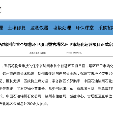
理
土壤修复
监测仪器
垃圾处理
环保课堂
采购招
省锦州市首个智慧环卫项目暨古塔区环卫市场化运营项目正式启
来源：宝石花物业
时间：2023-03-03
1日，宝石花物业承接的辽宁省锦州市首个智慧环卫项目暨古塔区环卫市场
。锦州市副市长宋晓东，锦州市住建局副局长王彪，锦州市古塔区委书记
记、区长尤源，区政协主席方震，常务副区长郭鹏宇，中国石油锦州石化
主任李涛，宝石花物业董事长、党委书记张小军，总裁张玉华、副总裁刘
式。中国石油锦州石化公司，锦州市住建局、城建中心、古塔区区直单位
石化地区公司总计200余人参加。