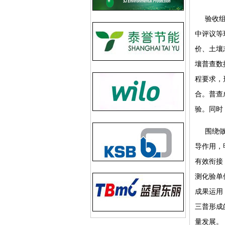
验收
中评议等
价、土壤
壤普查数
程要求，
合。普查
验。同时
围绕
导作用，
有效衔接
测化验单
成果运用
三普形成
量发展。