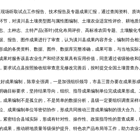
组现场听取试点工作报告、技术报告及专题成果汇报，通过查阅资料、质
环节，对潢川县土壤类型图与属性图编制、土壤农业适宜性评价、耕地质
志、土种志、土特产品(茶叶)优化布局评价、高标准农田专题、土壤酸化
据、报告、图件成果进行了审查，认为潢川县成果内容齐全，编制符合相
形成的各类资料、数据、图件、数据库完整准确，成果可靠，与当地实际
成果对服务该县农业生产和经济发展具有应用价值，同意通过省级验收和
，要求试点县按照验收组审查意见修改完善后，按时提交全国土壤普查办
做好成果编制，陈章全强调，一是加强组织领导，市县三普办要在成果形
明确目标要求，坚持结果导向，组织、指导成果编制单位完成成果形成。
，成果编制不是孤立的，不是简单的数据分析，县级一定要组织调查采样
位、成果编制单位等密切协作，形成共同推动三普成果编制的强大合力。
，紧密结合县域实际，形成有针对性、操作性、政策指导性的普查成果，
的成果，推动耕地质量等级保护提升、特色农产品布局等工作，助力农业