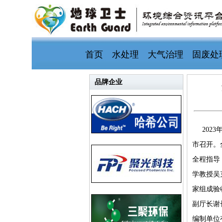
首页
水处理
大气治理
固废处
品牌企业
202
市召开。
全程指导
学教授吴
家组成验
副厅长谢
编制单位