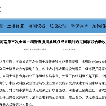
理
土壤修复
监测仪器
垃圾处理
环保课堂
采购招
河南第三次全国土壤普查潢川县试点成果顺利通过国家联合验收
来源：第三次全国土壤普查
时间：2023-09-11
3年8月27日，河南省第三次全国土壤普查试点成果国家级、省级联合验收会
全国土壤普查办专职副主任、农业农村部农田建设管理司一级巡视员陈章
，全国土壤普查办内业工作组组长马常宝、外业工作组副组长赵玉国、中
克宁、中国农科院农业资源与农业区划研究所研究员钱建平等国家级专家
收组，对信阳市潢川县试点成果进行联合验收。河南省三普办主任、省农
长伟出席会议并致辞，潢川县委副书记吴永阳、省三普办、试点市县三普
有关人员等共57人参会。