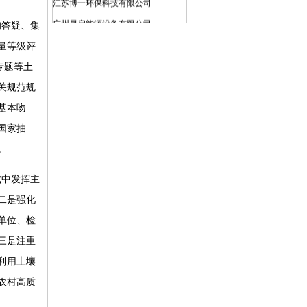
广州晟启能源设备有限公司
询答疑、集
上海仁创环境科技有限公司
量等级评
宝武水务科技有限公司
专题等土
昆山工统环保科技有限公司
关规范规
亚德（上海）环保系统有限公司
基本吻
江苏天尼威环保科技有限公司
国家抽
广东新环环保产业集团有限公司
。
江苏苏东化工机械有限公司
成中发挥主
北京北排装备产业有限公司
二是强化
江西博鑫精陶环保科技有限公司
单位、检
无锡海拓环保装备科技有限公司
三是注重
西安航天源动力工程有限公司
利用土壤
河北赛高波特流体控制有限公司
农村高质
上海世浦泰环保科技集团有限公司