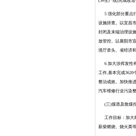
(3#生产线)完成改
5.强化部分重
设施排查。以宜昌市
封闭及末端治理设施
放管控。以襄阳市宜
境厅牵头、省经济和
6.加大涉挥发性
工作,基本完成362
整治成效。加快推进
汽车维修行业污染整
(三)煤质及散煤
工作目标：加大
薪柴燃烧、烧火粪