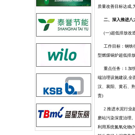
质量改善目标达成,
二、深入推进八
(一)超低排放改
工作目标：钢铁
型燃煤锅炉超低排
重点任务：1.
端治理设施建设,全
汉、襄阳、黄石、荆
责)
2.推进水泥行
磨站污染深度治理。
利用系统氮氧化物(N