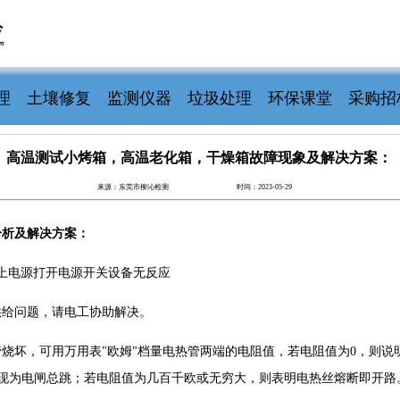
理
土壤修复
监测仪器
垃圾处理
环保课堂
采购招
高温测试小烤箱，高温老化箱，干燥箱故障现象及解决方案：
来源：东莞市柳沁检测
时间：2023-05-29
分析及解决方案：
插上电源打开电源开关设备无反应
供给问题，请电工协助解决。
烧坏，可用万用表"欧姆"档量电热管两端的电阻值，若电阻值为0，则说
现为电闸总跳；若电阻值为几百千欧或无穷大，则表明电热丝熔断即开路