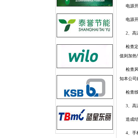
电源
电源
2、高
检查
值则加热
检查风
知本公司
检查
3、高
造成
4、手