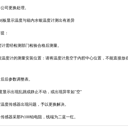
本公司更换处理。
控制板显示温度与箱内水银温度计测出有差异
前提：
温度计需经检测部门检验合格后测量。
水银温度计的测量安装位置：请将温度计悬空于内腔中心位置，不能直接放
附后后参数调整表。
度显示出现乱跳或静止不动，或出现异常如"空"
断温度传感器出现问题，予以更换解决。
传感器采那Pt100铂电阻，线端为二蓝一红。