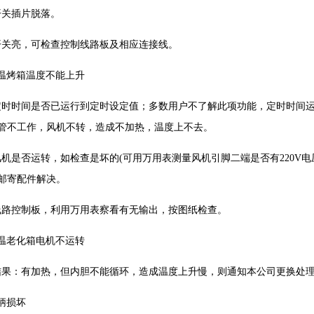
开关插片脱落。
开关亮，可检查控制线路板及相应连接线。
温烤箱温度不能上升
定时时间是否已运行到定时设定值；多数用户不了解此项功能，定时时间
管不工作，风机不转，造成不加热，温度上不去。
机是否运转，如检查是坏的(可用万用表测量风机引脚二端是否有220V电
邮寄配件解决。
线路控制板，利用万用表察看有无输出，按图纸检查。
温老化箱电机不运转
结果：有加热，但内胆不能循环，造成温度上升慢，则通知本公司更换处
柄损坏