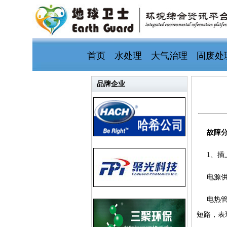
首页
水处理
大气治理
固废处
品牌企业
故障
1、
电源
电热管
短路，表