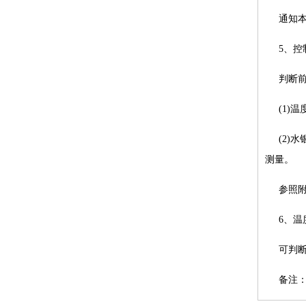
通知
5、
判断
(1)
(2)
测量。
参照
6、温
可判
备注：